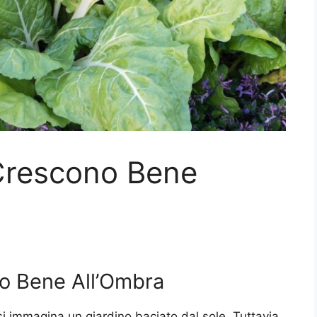
Crescono Bene
o Bene All’Ombra
i immagina un giardino baciato dal sole. Tuttavia,