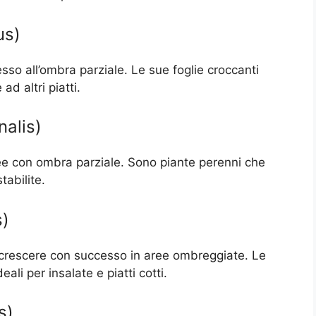
us)
sso all’ombra parziale. Le sue foglie croccanti
d altri piatti.
nalis)
ee con ombra parziale. Sono piante perenni che
abilite.
s)
crescere con successo in aree ombreggiate. Le
ali per insalate e piatti cotti.
s)