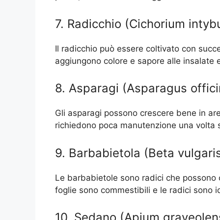
7. Radicchio (Cichorium intyb
Il radicchio può essere coltivato con succe
aggiungono colore e sapore alle insalate e a
8. Asparagi (Asparagus offici
Gli asparagi possono crescere bene in ar
richiedono poca manutenzione una volta st
9. Barbabietola (Beta vulgari
Le barbabietole sono radici che possono 
foglie sono commestibili e le radici sono ide
10. Sedano (Apium graveolen