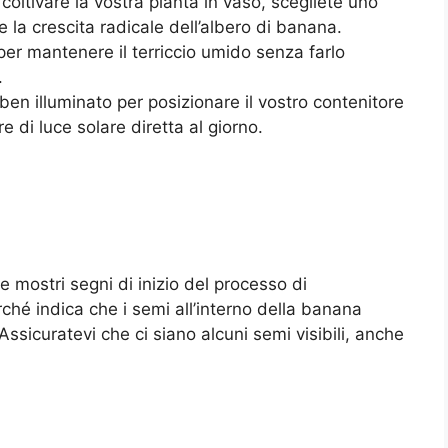
coltivare la vostra pianta in vaso, scegliete uno
 la crescita radicale dell’albero di banana.
er mantenere il terriccio umido senza farlo
.
ben illuminato per posizionare il vostro contenitore
 di luce solare diretta al giorno.
 mostri segni di inizio del processo di
hé indica che i semi all’interno della banana
ssicuratevi che ci siano alcuni semi visibili, anche