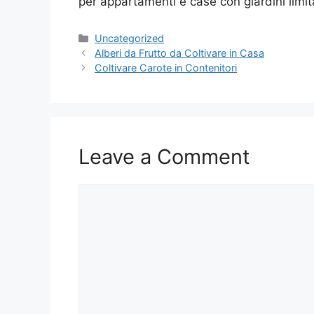
per appartamenti e case con giardini limita
Categories
Uncategorized
Alberi da Frutto da Coltivare in Casa
Coltivare Carote in Contenitori
Leave a Comment
Comment