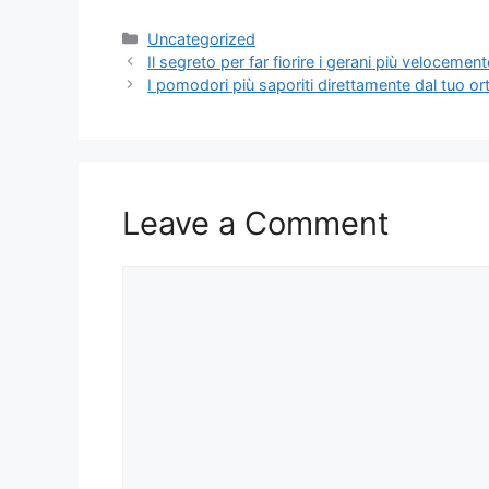
Categories
Uncategorized
Il segreto per far fiorire i gerani più velocement
I pomodori più saporiti direttamente dal tuo or
Leave a Comment
Comment