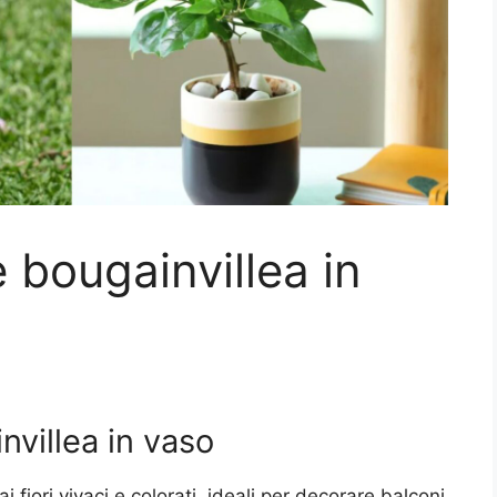
 bougainvillea in
nvillea in vaso
 fiori vivaci e colorati, ideali per decorare balconi