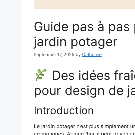
Guide pas à pas 
jardin potager
September 17, 2025
by
Catherine
Des idées fra
pour design de j
Introduction
Le jardin potager n’est plus simplement un
aromatiques. Aujourd’hui, il peut devenir