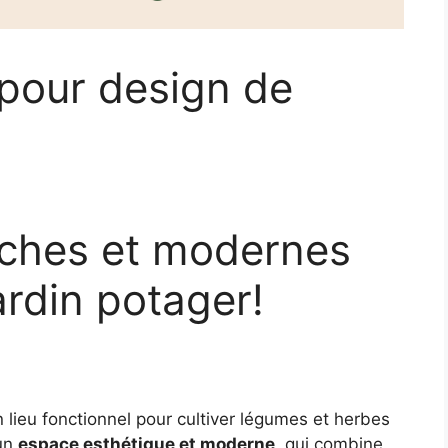
pour design de
îches et modernes
ardin potager!
 lieu fonctionnel pour cultiver légumes et herbes
 un
espace esthétique et moderne
, qui combine