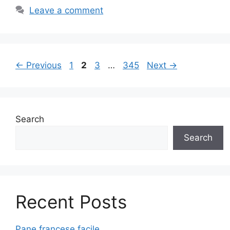
Leave a comment
Page
Page
Page
Page
←
Previous
1
2
3
…
345
Next
→
Search
Search
Recent Posts
Pane francese facile